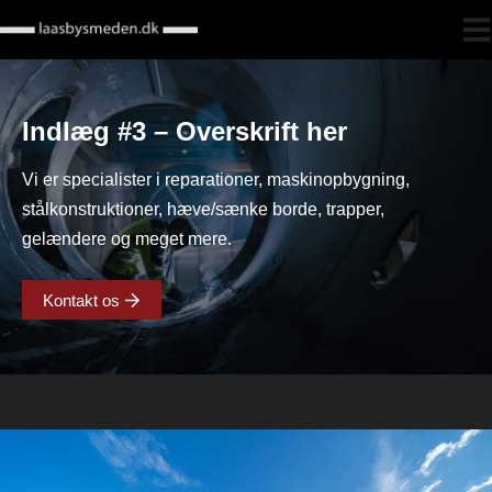
Hop
til
indholdet
Indlæg #3 – Overskrift her
Vi er specialister i reparationer, maskinopbygning,
stålkonstruktioner, hæve/sænke borde, trapper,
gelændere og meget mere.
Kontakt os