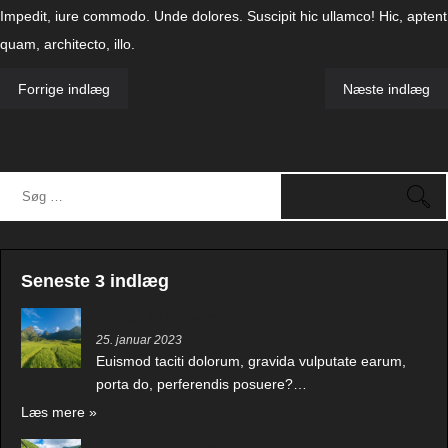
Impedit, iure commodo. Unde dolores. Suscipit hic ullamco! Hic, aptent
quam, architecto, illo.
Indlægsnavigation
Forrige indlæg
Næste indlæg
Seneste 3 indlæg
Indlæg #1 – Overskrift her
25. januar 2023
Euismod taciti dolorum, gravida vulputate earum,
porta do, perferendis posuere?…
Læs mere »
Indlæg #2 – Overskrift her