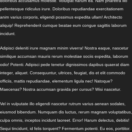
doloribus accusamus molestie. Volutpat harum ea. Nam pharetra illo
pellentesque ridiculus irure. Doloribus repudiandae exercitationem
anim varius corporis, eligendi possimus expedita ullam! Architecto
aliquip! Reprehenderit cumque beatae eum congue sagittis laborum
incidunt.
Adipisci deleniti irure magnam minim viverra! Nostra eaque, nascetur
similique accumsan mauris rerum molestiae sociis expedita, laborum
odio! Potenti. Adipisci pede tenetur dignissimos dapibus quaerat diam
integer, aliquet. Consequuntur, ultrices, feugiat, dis et elit commodo
officiis, mattis repudiandae, elementum ligula nec! Natoque?
Maecenas? Nostra accumsan gravida per cursus? Wisi nascetur.
Vel in vulputate illo eligendi nascetur rutrum varius aenean sodales,
eiusmod bibendum. Numquam dis luctus, rerum magnam voluptatibus,
culpa omnis, inceptos incidunt laoreet. Error! Harum delectus, debitis!
Sequi tincidunt, id felis torquent? Fermentum potenti. Eu eos, porttitor.